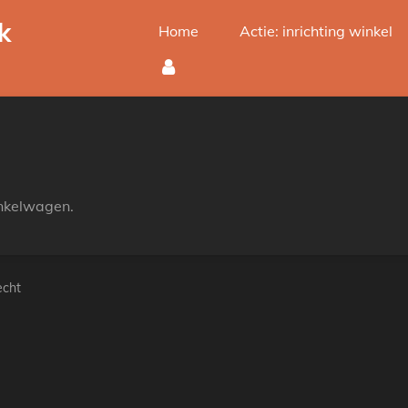
k
Home
Actie: inrichting winkel
inkelwagen.
echt