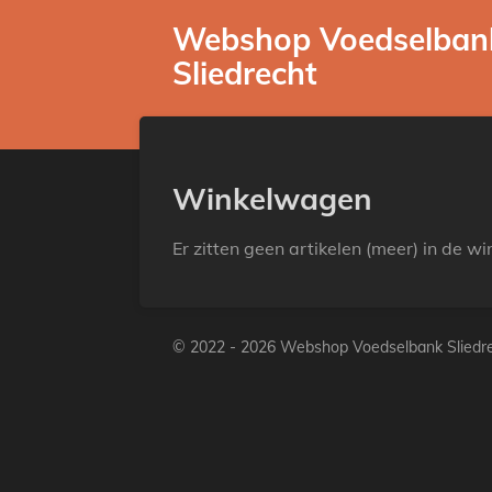
Ga
Webshop Voedselban
direct
Sliedrecht
naar
de
hoofdinhoud
Winkelwagen
Er zitten geen artikelen (meer) in de w
© 2022 - 2026 Webshop Voedselbank Sliedr